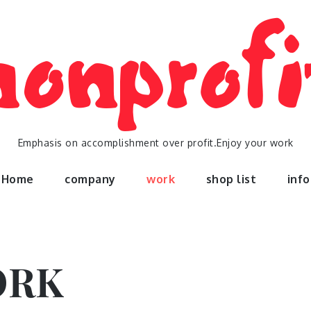
Emphasis on accomplishment over profit.Enjoy your work
Home
company
work
shop list
info
ORK