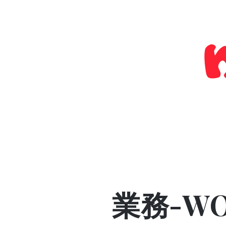
Skip
to
content
業務-W