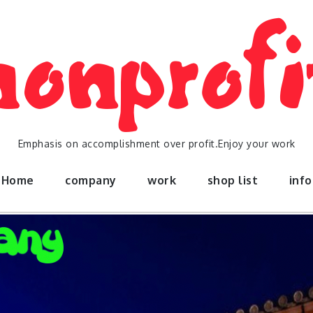
Emphasis on accomplishment over profit.Enjoy your work
Home
company
work
shop list
info